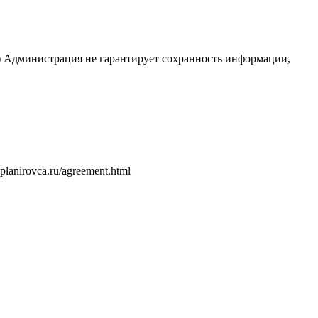
.) Администрация не гарантирует сохранность информации,
anirovсa.ru/agreement.html