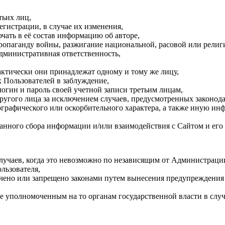
тьих лиц,
гистрации, в случае их изменения,
ать в её состав информацию об авторе,
ропаганду войны, разжигание национальной, расовой или религ
дминистративная ответственность,
фактически они принадлежат одному и тому же лицу,
х Пользователей в заблуждение,
логин и пароль своей учетной записи третьим лицам,
другого лица за исключением случаев, предусмотренных законод
нографического или оскорбительного характера, а также иную и
анного сбора информации и/или взаимодействия с Сайтом и его
случаев, когда это невозможно по независящим от Администраци
льзователя,
ено или запрещено законами путем вынесения предупреждения 
 уполномоченным на то органам государственной власти в случ