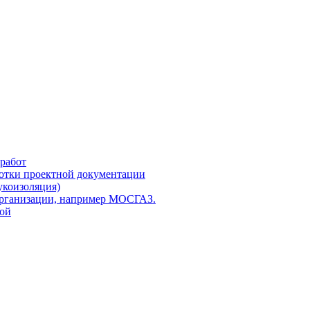
работ
ботки проектной документации
укоизоляция)
организации, например МОСГАЗ.
кой