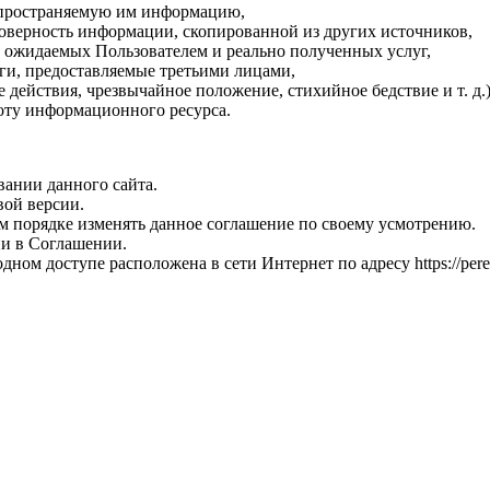
аспространяемую им информацию,
товерность информации, скопированной из других источников,
е ожидаемых Пользователем и реально полученных услуг,
уги, предоставляемые третьими лицами,
 действия, чрезвычайное положение, стихийное бедствие и т. д
оту информационного ресурса.
вании данного сайта.
вой версии.
м порядке изменять данное соглашение по своему усмотрению.
ии в Соглашении.
ом доступе расположена в сети Интернет по адресу https://perepl