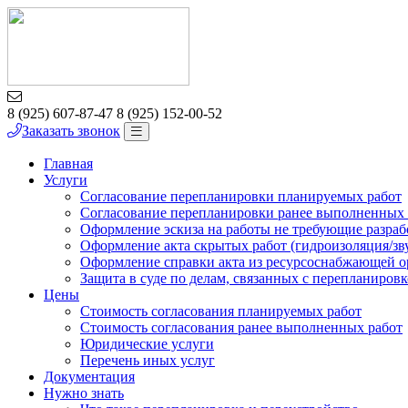
8 (925) 607-87-47
8 (925) 152-00-52
Заказать звонок
Главная
Услуги
Согласование перепланировки планируемых работ
Согласование перепланировки ранее выполненных 
Оформление эскиза на работы не требующие разра
Оформление акта скрытых работ (гидроизоляция/зв
Оформление справки акта из ресурсоснабжающей 
Защита в суде по делам, связанных с перепланиров
Цены
Стоимость согласования планируемых работ
Стоимость согласования ранее выполненных работ
Юридические услуги
Перечень иных услуг
Документация
Нужно знать